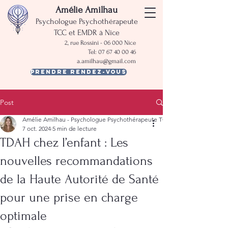
Amélie Amilhau
Psychologue Psychothérapeute
TCC et EMDR à Nice
2, rue Rossini - 06 000 Nice
Tel:
07 67 40 00 46
a.amilhau@gmail.com
Prendre rendez-vous
Post
Amélie Amilhau - Psychologue Psychothérapeute TCC EMDR Nice
7 oct. 2024
5 min de lecture
TDAH chez l’enfant : Les
nouvelles recommandations
de la Haute Autorité de Santé
pour une prise en charge
optimale