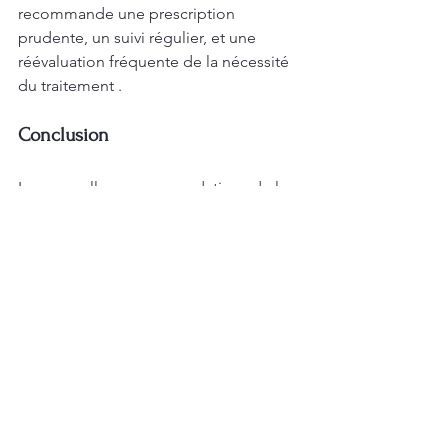
recommande une prescription 
prudente, un suivi régulier, et une 
réévaluation fréquente de la nécessité 
du traitement .
Conclusion
Les nouvelles recommandations de la 
HAS pour la prise en charge du TDAH 
chez l’enfant soulignent l’importance 
d’une approche pluridisciplinaire et 
individualisée. En mettant l’accent sur 
les interventions non 
médicamenteuses, la formation des 
parents, et un soutien scolaire adapté, 
elles offrent aux enfants et à leur 
entourage un cadre thérapeutique 
adapté pour améliorer leur qualité de 